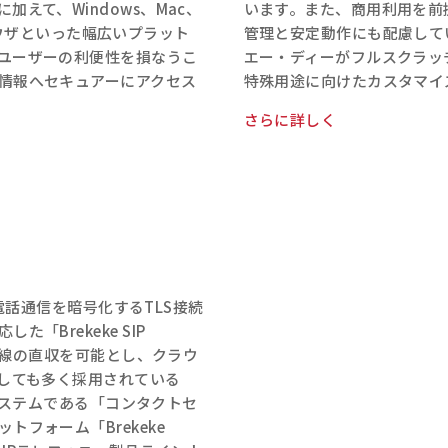
えて、Windows、Mac、
います。また、商用利用を前
種ブラウザといった幅広いプラット
管理と安定動作にも配慮してい
ユーザーの利便性を損なうこ
エー・ディーがフルスクラッ
情報へセキュアーにアクセス
特殊用途に向けたカスタマイ
さらに詳しく
IP電話通信を暗号化するTLS接続
「Brekeke SIP
者回線の直収を可能とし、クラウ
としても多く採用されている
ーシステムである「コンタクトセ
フォーム「Brekeke