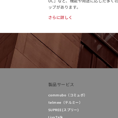
UC」など、機能や用途に応じた多くの
ップがあります。
さらに詳しく
製品サービス
commubo（コミュボ）
telmee（テルミー）
SUPREE(スプリー)
LivyTalk