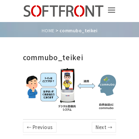
HOME
>
commubo_teikei
commubo_teikei
← Previous
Next →