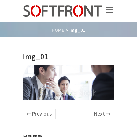
HOME
>
img_01
img_01
← Previous
Next →