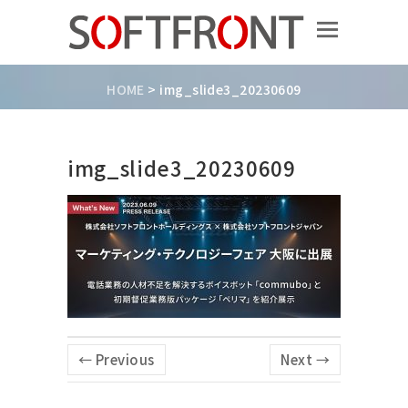
HOME
>
img_slide3_20230609
img_slide3_20230609
← Previous
Next →