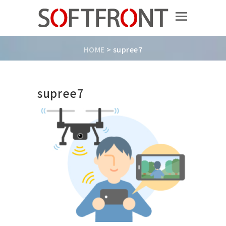
HOME
>
supree7
supree7