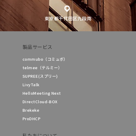
東京都千代田区九段南
製品サービス
commubo（コミュボ）
telmee（テルミー）
SUPREE(スプリー)
LivyTalk
HelloMeeting Next
DirectCloud-BOX
Brekeke
ProDHCP
私たちについて