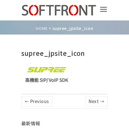
HOME
>
supree_jpsite_icon
supree_jpsite_icon
← Previous
Next →
最新情報