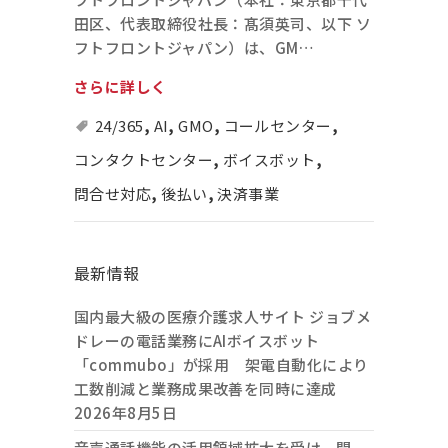
田区、代表取締役社長：髙須英司、以下 ソ
フトフロントジャパン）は、GM…
さらに詳しく
24/365
,
AI
,
GMO
,
コールセンター
,
コンタクトセンター
,
ボイスボット
,
問合せ対応
,
後払い
,
決済事業
最新情報
国内最大級の医療介護求人サイト ジョブメ
ドレーの電話業務にAIボイスボット
「commubo」が採用 架電自動化により
工数削減と業務成果改善を同時に達成
2026年8月5日
音声通話機能の活用領域拡大を受け、開