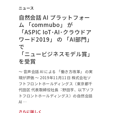
ニュース
⾃然会話 AI プラットフォー
ム 「commubo」 が
「ASPIC IoT･AI･クラウドア
ワード2019」 の 「AI部⾨」
で
「ニュービジネスモデル賞」
を受賞
〜 ⾳声会話 AI による 「働き⽅改⾰」 の実
現が評価 〜 2019年11月11日 株式会社ソ
フトフロントホールディングス（東京都千
代⽥区 代表取締役社⻑︓野⽥亨、以下ソフ
トフロントホールディングス）の⾃然会話
AI …
さらに詳しく