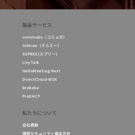
製品サービス
commubo（コミュボ）
telmee（テルミー）
SUPREE(スプリー)
LivyTalk
HelloMeeting Next
DirectCloud-BOX
Brekeke
ProDHCP
私たちについて
会社概要
情報セキュリティ基本方針