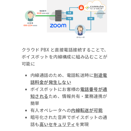
クラウド PBX と直接電話接続することで、
ボイスボットを内線構成に組み込むことが
可能に
内線通話のため、電話転送時に
別途電
話料金が発生しない
ボイスボットにお客様の
電話番号が通
知される
ため、情報共有・業務連携が
簡単
有人オペレータへの
内線転送が可能
暗号化された音声でボイスボットの通
話も
高いセキュリティ
を実現